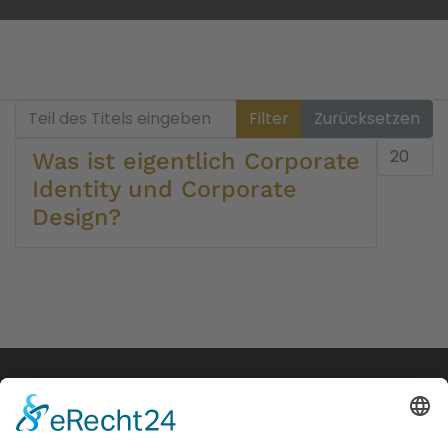
Teil des Titels eingeben
Filter
Zurücksetzen
Anzeige 
Was ist eigentlich Corporate
Identity und Corporate
Design?
Anschrift