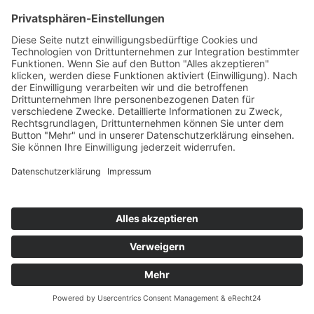
Velsenstraße 7, 46240 Bottrop
(Termine nach Vereinbarung)
So erreichen Sie Uns
+49-163-173-193-4
+49-2041-3087820
Sicherheitsinformationen
Impressum
Datenschutz
© 2026 SWAN. All Rights Reserved.
Design & Developed by SWAN