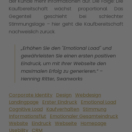
der Kunde mehr Informationen auf. Die Folge: Die
Kaufbereitschaft wächst proportional. Das
Gegenteil geschieht bei schlechter
Stimmungslage – hier geht die Kaufbereitschaft
nachweislich zurück.
„Erhöhen Sie den "Emotional Load" und
gewährleisten Sie einen ersten positiven
Eindruck, um mit Ihrer Webseite den
maximalen Erfolg zu generieren.” –
Henning Ritter, Swanworks
Corporate Identity
Design
Webdesign
Landingpage
Erster Eindruck
Emotional Load
Cognitive Load
Kaufverhalten
Stimmung
Informationsflut
Emotionaler Gesamteindruck
Website
Eindruck
Webseite
Homepage
Usebility
CRM