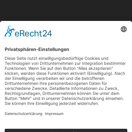
Anschrift
Velsenstraße 7, 46240 Bottrop
(Termine nach Vereinbarung)
So erreichen Sie Uns
+49-163-173-193-4
+49-2041-3087820
Sicherheitsinformationen
Impressum
Datenschutz