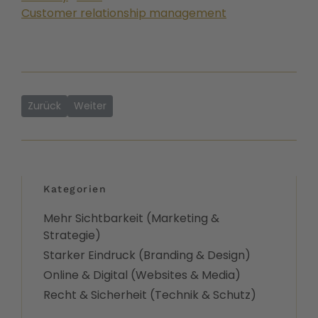
Customer relationship management
Vorheriger Beitrag: Was ist eine Landingpage und was nützt
Nächster Beitrag: Webdesign: Darum ist gutes Desi
Zurück
Weiter
Kategorien
Mehr Sichtbarkeit (Marketing &
Strategie)
Starker Eindruck (Branding & Design)
Online & Digital (Websites & Media)
Recht & Sicherheit (Technik & Schutz)