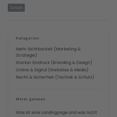
Vorheriger Beitrag: Das sollten Selbstständige und Unterne
Zurück
Kategorien
Mehr Sichtbarkeit (Marketing &
Strategie)
Starker Eindruck (Branding & Design)
Online & Digital (Websites & Media)
Recht & Sicherheit (Technik & Schutz)
Meist gelesen
Was ist eine Landingpage und was nützt