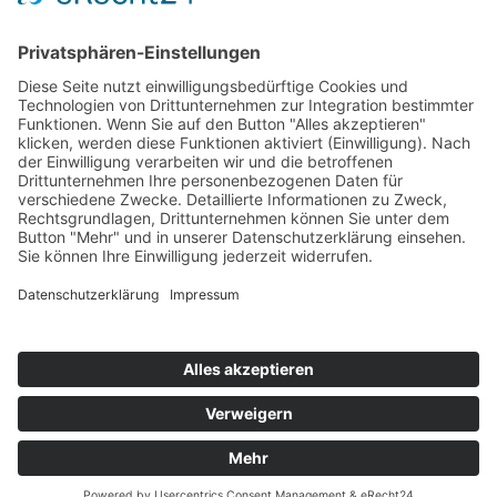
Anschrift
Velsenstraße 7, 46240 Bottrop
(Termine nach Vereinbarung)
So erreichen Sie Uns
+49-163-173-193-4
+49-2041-3087820
Sicherheitsinformationen
Impressum
Datenschutz
© 2026 SWAN. All Rights Reserved.
Design & Developed by SWAN