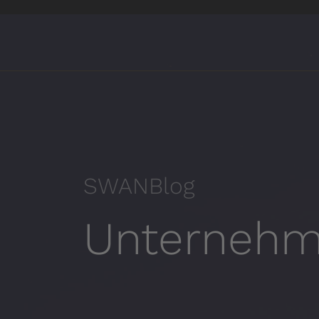
SWANBlog
Unterneh